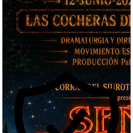
pequeños conflictos que pronto dejan de ser tan pequeños. La
llegada de Amina y Laura, las tensiones entre populares, rockeras y
pequeños, y una injusticia cometida ante la mirada de todos hacen
que el grupo se enfrente a una pregunta difícil: qué ocurre cuando
nadie se atreve a hablar. En medio del bosque prohibido, una
misteriosa señal llegada desde 2026 les advierte de que aún están a
tiempo de cambiar lo que está pasando. Una historia coral sobre la
amistad, la presión del grupo, el bullying, la empatía y la valentía de
posicionarse, interpretada por el alumnado de teatro del CEIP
Manuel Siurot y del IES La Rábida.