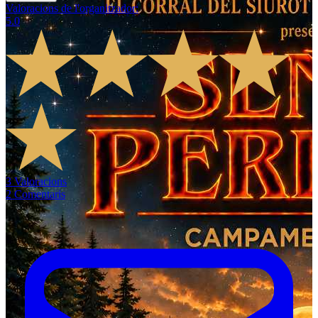
Valoracions de l'organitzador
:
5.0
3
Valoracions
2
Comentaris