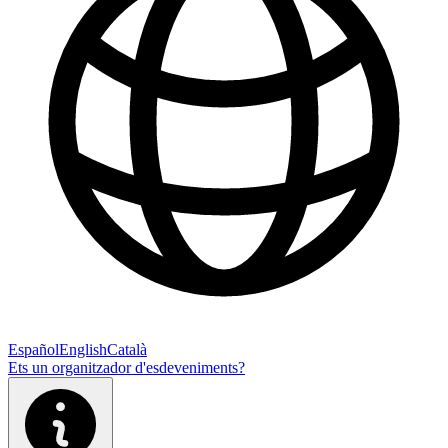
Español
English
Català
Ets un organitzador d'esdeveniments?