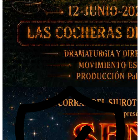
ambientada en un campamento de verano donde un grupo de chicos
y chicas comienza a convivir entre juegos, bromas, jerarquías y
pequeños conflictos que pronto dejan de ser tan pequeños. La
llegada de Amina y Laura, las tensiones entre populares, rockeras y
pequeños, y una injusticia cometida ante la mirada de todos hacen
que el grupo se enfrente a una pregunta difícil: qué ocurre cuando
nadie se atreve a hablar. En medio del bosque prohibido, una
misteriosa señal llegada desde 2026 les advierte de que aún están a
tiempo de cambiar lo que está pasando. Una historia coral sobre la
amistad, la presión del grupo, el bullying, la empatía y la valentía de
posicionarse, interpretada por el alumnado de teatro del CEIP
Manuel Siurot y del IES La Rábida.