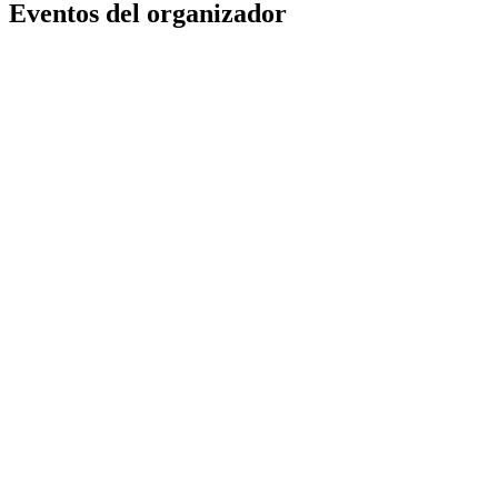
Eventos del organizador
SEÑAL PERDIDA - campamento 1986
corral del siurot y teatro del rábida
Huelva
,
ES