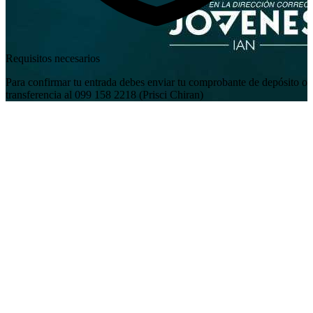
Requisitos necesarios
Para confirmar tu entrada debes enviar tu comprobante de depósito o
transferencia al 099 158 2218 (Prisci Chiran)