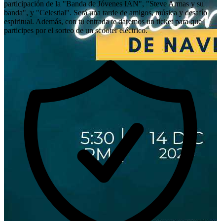
participación de la "Banda de Jóvenes IAN", "Steve Armas y su
banda", y "Celestial". Será una tarde de amigos, música y desafío
espiritual. Además, con tu entrada te daremos un ticket para que
participes por el sorteo de un scooter eléctrico.