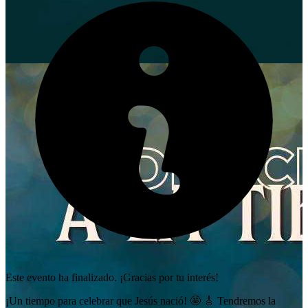
Este evento ha finalizado. ¡Gracias por tu interés!
¡Un tiempo para celebrar que Jesús nació! 🤩 🎸 Tendremos la