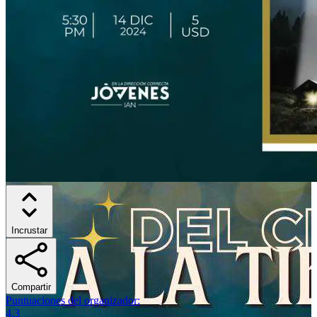
Incrustar
Compartir
Puntuaciones del organizador
:
4.3