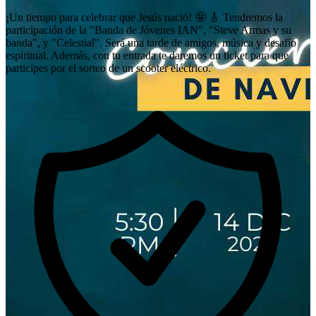
¡Un tiempo para celebrar que Jesús nació! 🤩 🎸 Tendremos la
participación de la "Banda de Jóvenes IAN", "Steve Armas y su
banda", y "Celestial". Será una tarde de amigos, música y desafío
espiritual. Además, con tu entrada te daremos un ticket para que
participes por el sorteo de un scooter eléctrico.