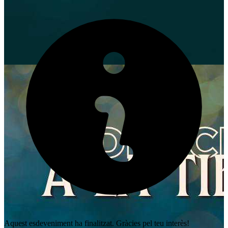
Aquest esdeveniment ha finalitzat. Gràcies pel teu interès!