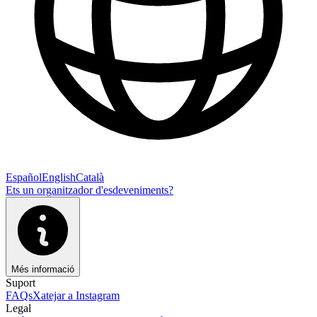
Español
English
Català
Ets un organitzador d'esdeveniments?
Més informació
Suport
FAQs
Xatejar a Instagram
Legal