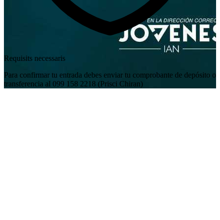
Requisits necessaris
Para confirmar tu entrada debes enviar tu comprobante de depósito o
transferencia al 099 158 2218 (Prisci Chiran)