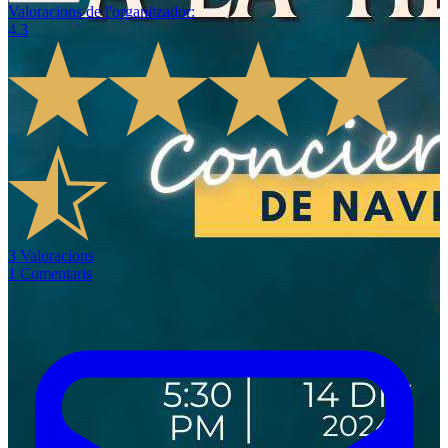
Valoracions de l'organitzador
:
4.3
3
Valoracions
1
Comentaris