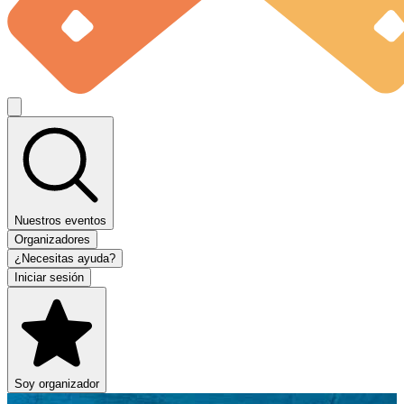
Nuestros eventos
Organizadores
¿Necesitas ayuda?
Iniciar sesión
Soy organizador