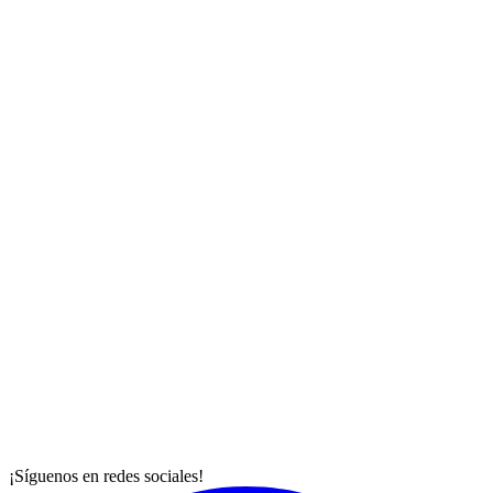
¡Síguenos en redes sociales!