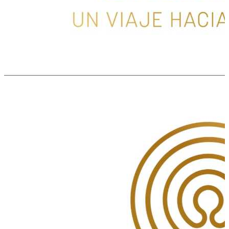
San José del Cabo
,
MX
CUANDO LA RABIA HABLA
CABO SAGRADO