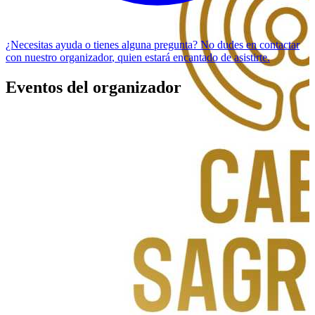
¿Necesitas ayuda o tienes alguna pregunta? No dudes en
contactar
con nuestro organizador
, quien estará encantado de asistirte.
Eventos del organizador
CONSTELACIONES FAMILIARES
CABO SAGRADO