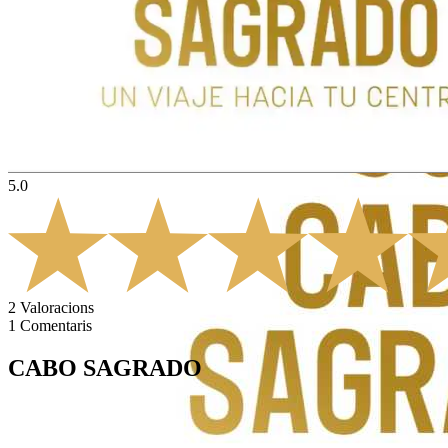
5.0
2
Valoracions
1
Comentaris
CABO SAGRADO