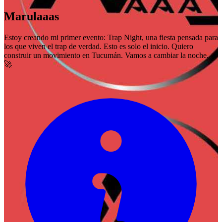
Marulaaas
Estoy creando mi primer evento: Trap Night, una fiesta pensada para
los que viven el trap de verdad. Esto es solo el inicio. Quiero
construir un movimiento en Tucumán. Vamos a cambiar la noche.
🚀