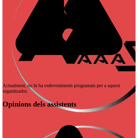
Actualment, no hi ha esdeveniments programats per a aquest
organitzador.
Opinions dels assistents