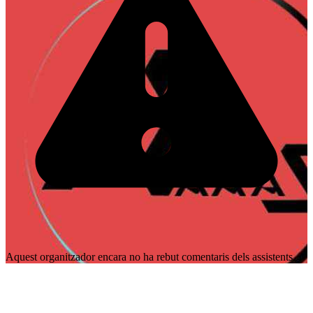
Aquest organitzador encara no ha rebut comentaris dels assistents.