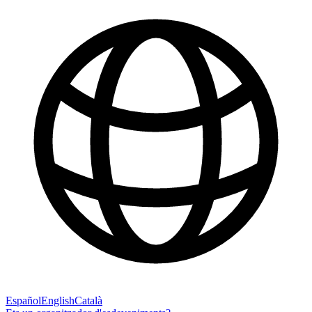
Español
English
Català