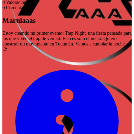
0
Valoracions
0
Comentaris
Marulaaas
Estoy creando mi primer evento: Trap Night, una fiesta pensada para
los que viven el trap de verdad. Esto es solo el inicio. Quiero
construir un movimiento en Tucumán. Vamos a cambiar la noche.
🚀