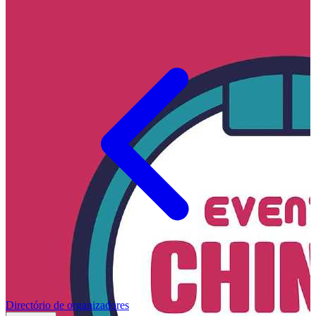
Directório de organizadores