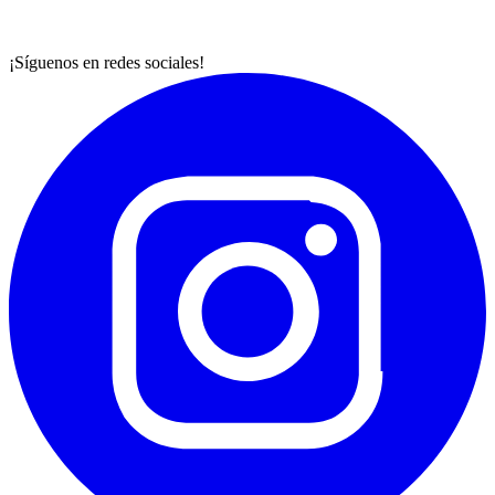
¡Síguenos en redes sociales!