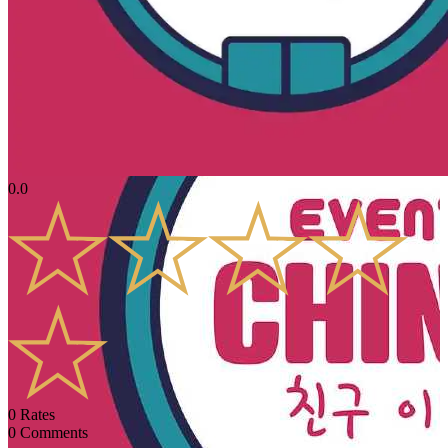
0.0
0
Rates
0
Comments