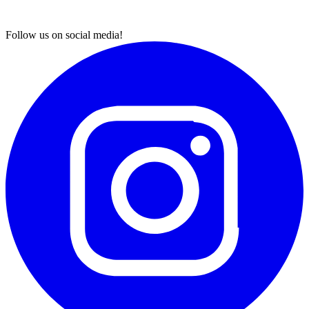
Follow us on social media!