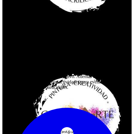
CABAÑARTE
¿Que hacemos en Cabañarte? Nos apoyamos en el arte como forma
de expresión para guiar al participante en el auto-descubrimiento de
sus talentos. Bienvenidos a nuestra escuela de pintura y creatividad,
un espacio dedicado a la expresión artística y la exploración creativa
para todas las edades. En nuestra escuela, ofrecemos una amplia
variedad de talleres y actividades diseñadas para fomentar la
creatividad y el aprendizaje a través del arte. Nuestro equipo de
artistas y educadores están altamente capacitados para guiar a
nuestros estudiantes en su viaje artístico, y cada uno de nuestros
talleres está diseñado para desafiar y motivar a los participantes a
alcanzar su máximo potencial creativo. Además de nuestros talleres
regulares, también ofrecemos actividades para eventos de empresas
y ocasiones especiales particulares.