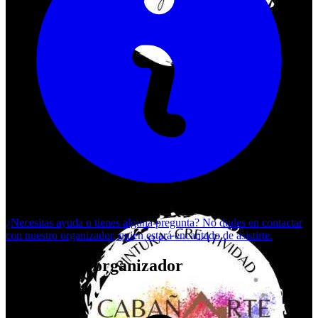
¿Necesitas ayuda o tienes alguna pregunta? No dudes en
contactar
con nuestro organizador
, quien estará encantado de asistirte.
Eventos del organizador