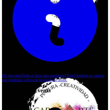
Do you need help or have any questions? Don't hesitate to
contact
our organizer
, who will be happy to assist.
Organizer's Events