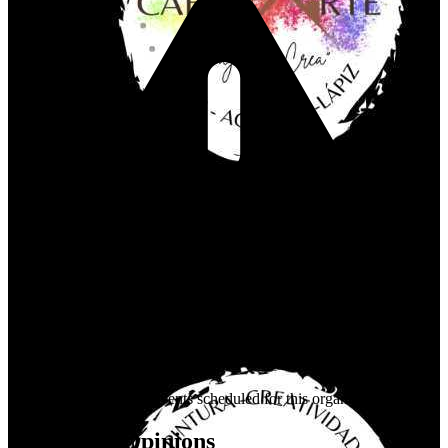
Currently, there are no events scheduled for this organizer.
Attendees' Opinions