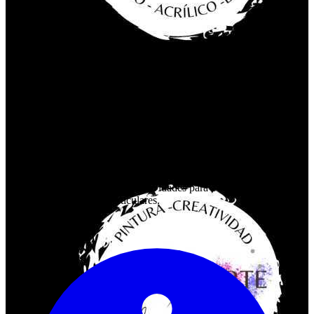
CABAÑARTE
¿Que hacemos en Cabañarte? Nos apoyamos en el arte como forma
de expresión para guiar al participante en el auto-descubrimiento de
sus talentos. Bienvenidos a nuestra escuela de pintura y creatividad,
un espacio dedicado a la expresión artística y la exploración creativa
para todas las edades. En nuestra escuela, ofrecemos una amplia
variedad de talleres y actividades diseñadas para fomentar la
creatividad y el aprendizaje a través del arte. Nuestro equipo de
artistas y educadores están altamente capacitados para guiar a
nuestros estudiantes en su viaje artístico, y cada uno de nuestros
talleres está diseñado para desafiar y motivar a los participantes a
alcanzar su máximo potencial creativo. Además de nuestros talleres
regulares, también ofrecemos actividades para eventos de empresas
y ocasiones especiales particulares.