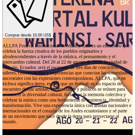
Comprar desde 10,00 US$
ALLPA Festival Internacional de Música Raíz es un encuentro que
celebra la fuerza creativa de los pueblos originarios y
afrodescendientes a través de la música, el pensamiento y el
intercambio cultural. Del 20 al 22 de agosto de 2026, la ciudad de
Otavalo, Ecuador, será el escenario de tres días de conciertos,
talleres, conversatorios y experiencias que conectan las sonoridades
ancestrales con las expresiones contemporáneas. ALLPA, que en
kichwa significa tierra, es más que un festival: es un espacio de
encuentro donde artistas, comunidades y públicos se reúnen para
reconocer la diversidad cultural, fortalecer la memoria colectiva y
celebrar la música como una herramienta de resistencia, identidad y
transformación. Vive una experiencia única con artistas nacionales e
internacionales en el corazón de los Andes ecuatorianos y sé parte
de un movimiento que nace desde la tierra para proyectarse al
mundo.