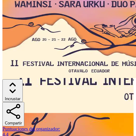
Incrustar
Compartir
Puntuaciones del organizador
:
4.4