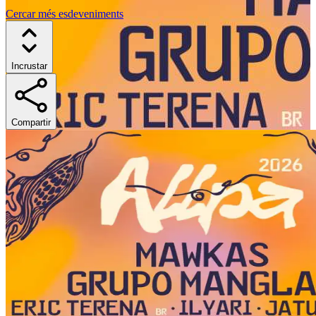
Cercar més esdeveniments
Incrustar
Compartir