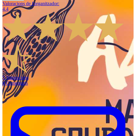
Valoracions de l'organitzador
:
4.4
5
Valoracions
4
Comentaris