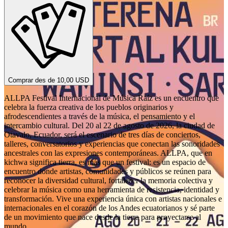
Comprar des de 10,00 USD
ALLPA Festival Internacional de Música Raíz es un encuentro que
celebra la fuerza creativa de los pueblos originarios y
afrodescendientes a través de la música, el pensamiento y el
intercambio cultural. Del 20 al 22 de agosto de 2026, la ciudad de
Otavalo, Ecuador, será el escenario de tres días de conciertos,
talleres, conversatorios y experiencias que conectan las sonoridades
ancestrales con las expresiones contemporáneas. ALLPA, que en
kichwa significa tierra, es más que un festival: es un espacio de
encuentro donde artistas, comunidades y públicos se reúnen para
reconocer la diversidad cultural, fortalecer la memoria colectiva y
celebrar la música como una herramienta de resistencia, identidad y
transformación. Vive una experiencia única con artistas nacionales e
internacionales en el corazón de los Andes ecuatorianos y sé parte
de un movimiento que nace desde la tierra para proyectarse al
mundo.