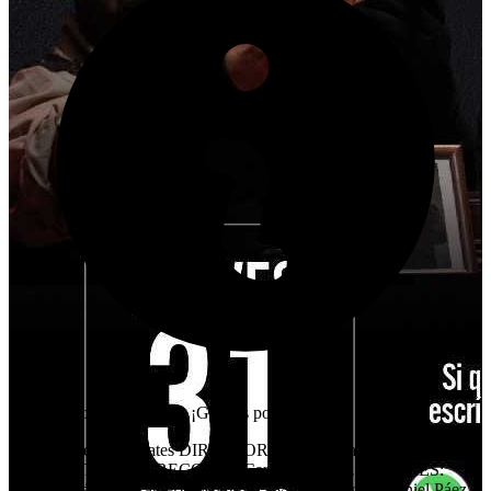
Este evento ha finalizado. ¡Gracias por tu interés!
OBRA: Tres Disparates DIRECTOR: Ricardo Camacho
ASISTENTE DE DIRECCIÓN: Carlos Martínez ACTORES:
Jorge Fernández, Katheryn Martínez, Ivana Martínez, Daniel Páez,