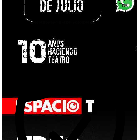
Omara Romero, Daniel Rudas. SINOPSIS DE LA OBRA Tres
Disparates reúne tres comedias cortas de Antón Chéjov: El oso,
Pedido de mano y El aniversario. Con humor mordaz y situaciones
absurdas, estas obras retratan los enredos del amor, el orgullo y la
vida social. Personajes llevados al límite por lo cotidiano
protagonizan duelos verbales y desencuentros que revelan lo
ridículo y entrañable de la condición humana. Unidas por el tono
cómico y la crítica sutil a las convenciones sociales, estas tres obras
reflejan el genio de Chéjov para capturar los pequeños grandes
disparates de la vida cotidiana.