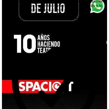
Pedido de mano y El aniversario. Con humor mordaz y situaciones
absurdas, estas obras retratan los enredos del amor, el orgullo y la
vida social. Personajes llevados al límite por lo cotidiano
protagonizan duelos verbales y desencuentros que revelan lo
ridículo y entrañable de la condición humana. Unidas por el tono
cómico y la crítica sutil a las convenciones sociales, estas tres obras
reflejan el genio de Chéjov para capturar los pequeños grandes
disparates de la vida cotidiana.