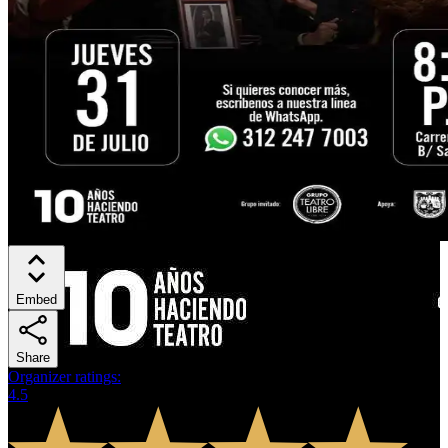
Embed
Share
Organizer ratings
:
4.5