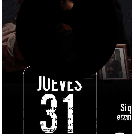
This event has ended. Thank you for your interest!
OBRA: Tres Disparates DIRECTOR: Ricardo Camacho
ASISTENTE DE DIRECCIÓN: Carlos Martínez ACTORES:
Jorge Fernández, Katheryn Martínez, Ivana Martínez, Daniel Páez,
Omara Romero, Daniel Rudas. SINOPSIS DE LA OBRA Tres
Disparates reúne tres comedias cortas de Antón Chéjov: El oso,