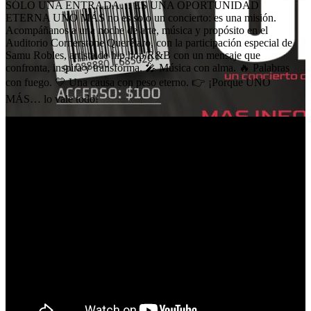
SÓLO UNA ENTRADA… ES UNA OPORTUNIDAD
ETERNA UNO MÁS no es solo un concierto: es una misión.
Acompáñanos a una noche de arte, música y propósito en el
Auditorio Cornerstone Querétaro, con la participación especial de
Samu Robles, artista de hip hop/R&B con un mensaje que
confronta, inspira y transforma. 🎤 Música con alma. 🔥 Palabras
con fuego. 💛 Una causa con peso eterno. 👉 ¡Porque UNO
MÁS… lo vale todo!