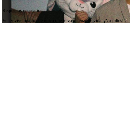
Requisitos necesarios
Ven y vive una noche única que te va a llenar de vida. ¡No faltes!