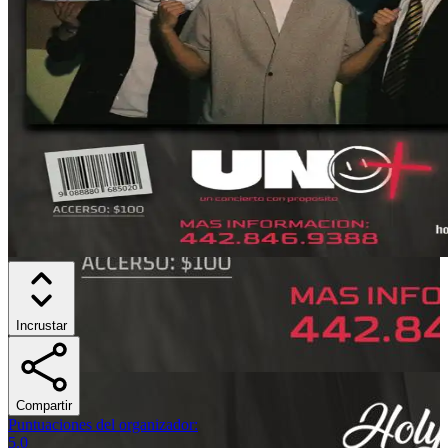
Incrustar
Compartir
Puntuaciones del organizador
:
5.0