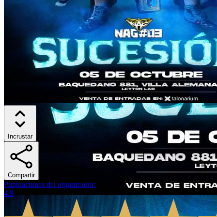
Incrustar
Compartir
Puntuaciones del organizador
:
4.9