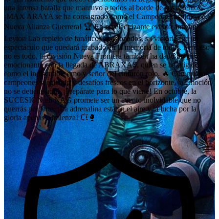
una intensa batalla que mantuvo a todos al borde de sus asientos,
¡MAX ARAYA se ha consagrado como el Campeón Absoluto de
Nueva Alianza Guerrera! 🏆 En un electrizante evento ante un
Leyton Lab repleto de fanáticos apasionados, su victoria fue un
espectáculo que quedará grabado en la memoria de todos. Pero eso
no es todo, la división Nueva Frontera también ha dado un giro
emocionante con la llegada de ABRAXAS, quien se ha erigido
como el indiscutible amo y señor del cinturón rojo. 🔥 Con nuevos
campeones surgiendo y desafíos frescos en el horizonte, la emoción
no se detiene aquí. ¡Prepárate para lo que viene! En octubre, la
SUCESIÓN en NAG promete ser un evento inolvidable que no
querrás perderte. ¡La adrenalina está en el aire y la lucha por la
gloria apenas comienza! 💥🥊