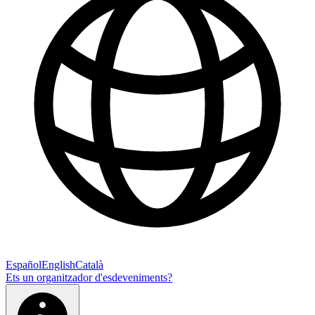
Español
English
Català
Ets un organitzador d'esdeveniments?