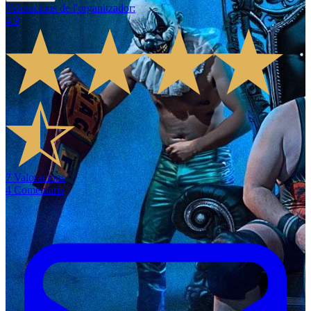
Valoracions de l'organitzador
:
4.9
7
Valoracions
4
Comentaris