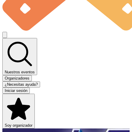
Nuestros eventos
Organizadores
¿Necesitas ayuda?
Iniciar sesión
Soy organizador