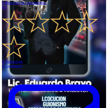
Valoracions de l'organitzador
:
0.0
0
Valoracions
0
Comentaris