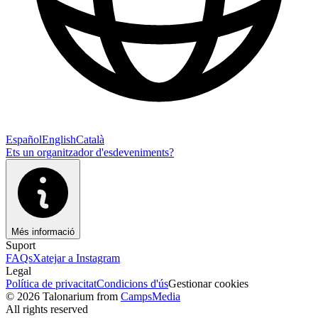
Español
English
Català
Ets un organitzador d'esdeveniments?
Més informació
Suport
FAQs
Xatejar a Instagram
Legal
Política de privacitat
Condicions d'ús
Gestionar cookies
© 2026 Talonarium from
CampsMedia
All rights reserved