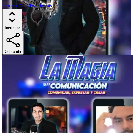
Cercar més esdeveniments
Incrustar
Compartir