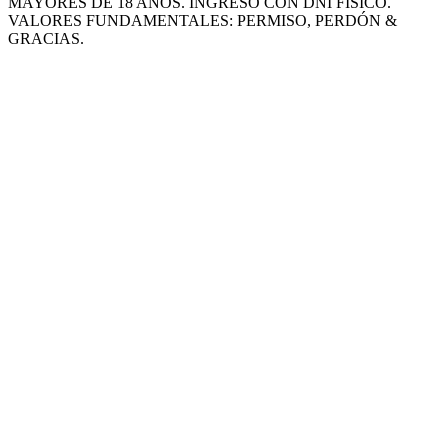
MAYORES DE 18 AÑOS. INGRESO CON DNI FÍSICO.
VALORES FUNDAMENTALES: PERMISO, PERDÓN &
GRACIAS.