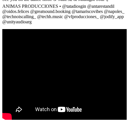
ANIMAS PRODUCCIONES • @tatadiosgin @antarestandil
@oidos.felices @greatsound.booking @tamariscovibes @napoles_
@technoiscalling_ @techh.music @vfproducciones_ @jodify_app
@unityaudioarg