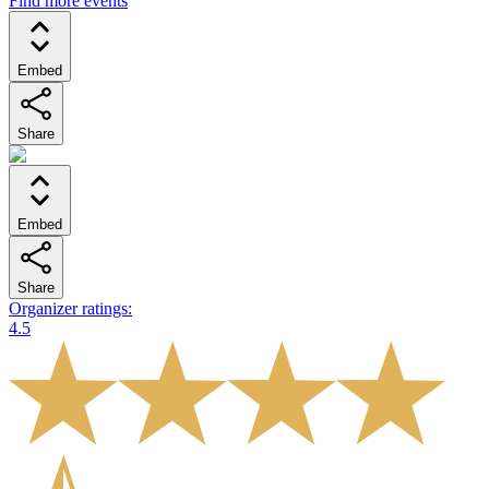
Find more events
Embed
Share
Embed
Share
Organizer ratings
:
4.5