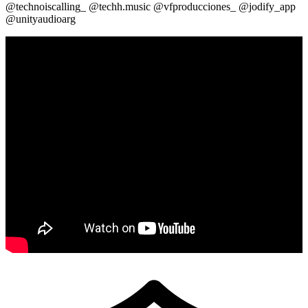
@technoiscalling_ @techh.music @vfproducciones_ @jodify_app
@unityaudioarg