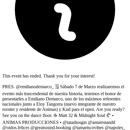
This event has ended. Thank you for your interest!
PRES. @emilianodemarco_ 🗓️ Sábado 7 de Marzo realizaremos el
evento más trascendental de nuestra historia, tenemos el honor de
presentarles a Emiliano Demarco, uno de los máximos referentes
nacionales junto a Eloy Tangorra (nuevo integrante de nuestro
rooster y residente de Animas) y Knd para el open. Are you ready?
See you on the dance floor. ☕️ Matt 32 & Midnight Soul 🥐 •
ANIMAS PRODUCCIONES • @tatadiosgin @antarestandil
@oidos.felices @greatsound.booking @tamariscovibes @napoles_