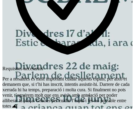
Requisitos necesarios
Per a nosaltres és molt important cuidar aquests espais, per això et
demanem que, si t’hi has inscrit, intentis assistir-hi. Darrere de cada
xerrada hi ha temps, preparació i molta cura. Si finalment no pots
venir, t’agrairem molt que ens avisïs amb antelació per poder
alliberar la plaça. Gràcies per cuidar l’espai i fer-ho possible entre
totes 🌊