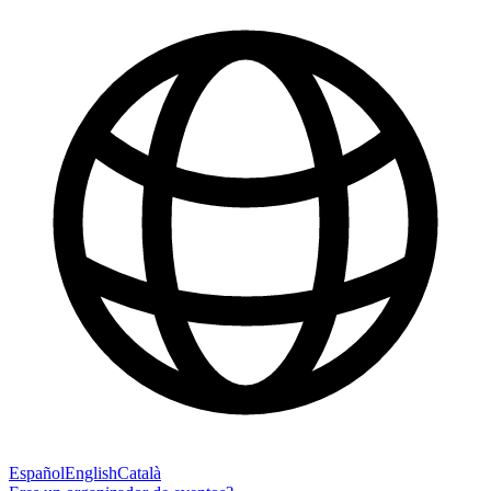
Español
English
Català