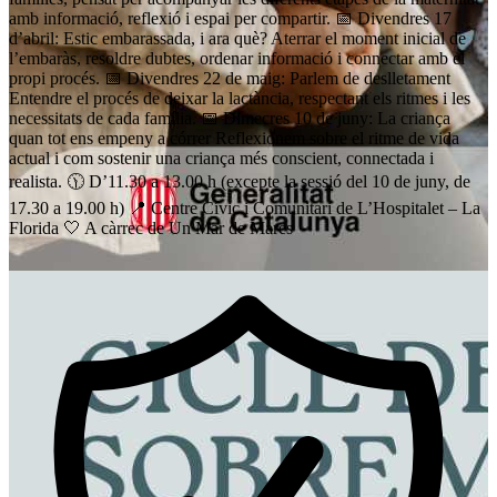
amb informació, reflexió i espai per compartir. 📅 Divendres 17
d’abril: Estic embarassada, i ara què? Aterrar el moment inicial de
l’embaràs, resoldre dubtes, ordenar informació i connectar amb el
propi procés. 📅 Divendres 22 de maig: Parlem de deslletament
Entendre el procés de deixar la lactància, respectant els ritmes i les
necessitats de cada família. 📅 Dimecres 10 de juny: La criança
quan tot ens empeny a córrer Reflexionem sobre el ritme de vida
actual i com sostenir una criança més conscient, connectada i
realista. 🕦 D’11.30 a 13.00 h (excepte la sessió del 10 de juny, de
17.30 a 19.00 h) 📍 Centre Cívic i Comunitari de L’Hospitalet – La
Florida 🤍 A càrrec de Un Mar de Mares