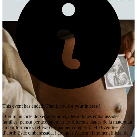
This event has ended. Thank you for your interest!
Oferim un cicle de xerrades adreçades a dones embarassades i
famílies, pensat per acompanyar les diferents etapes de la maternitat
amb informació, reflexió i espai per compartir. 📅 Divendres 17
d’abril: Estic embarassada, i ara què? Aterrar el moment inicial de