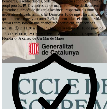
l’embaràs, resoldre dubtes, ordenar informació i connectar amb el
propi procés. 📅 Divendres 22 de maig: Parlem de deslletament
Entendre el procés de deixar la lactància, respectant els ritmes i les
necessitats de cada família. 📅 Dimecres 10 de juny: La criança
quan tot ens empeny a córrer Reflexionem sobre el ritme de vida
actual i com sostenir una criança més conscient, connectada i
realista. 🕦 D’11.30 a 13.00 h (excepte la sessió del 10 de juny, de
17.30 a 19.00 h) 📍 Centre Cívic i Comunitari de L’Hospitalet – La
Florida 🤍 A càrrec de Un Mar de Mares