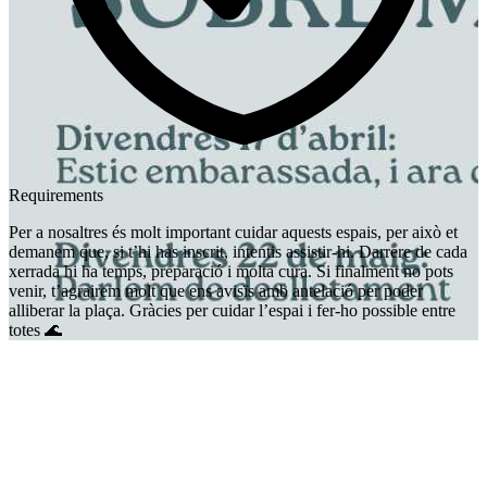
Requirements
Per a nosaltres és molt important cuidar aquests espais, per això et
demanem que, si t’hi has inscrit, intentis assistir-hi. Darrere de cada
xerrada hi ha temps, preparació i molta cura. Si finalment no pots
venir, t’agrairem molt que ens avisïs amb antelació per poder
alliberar la plaça. Gràcies per cuidar l’espai i fer-ho possible entre
totes 🌊