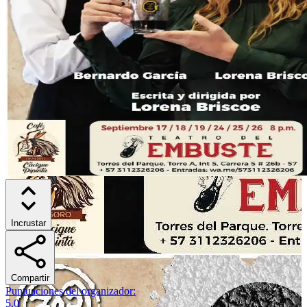
Incrustar
Compartir
Puntuaciones del organizador
:
5.0