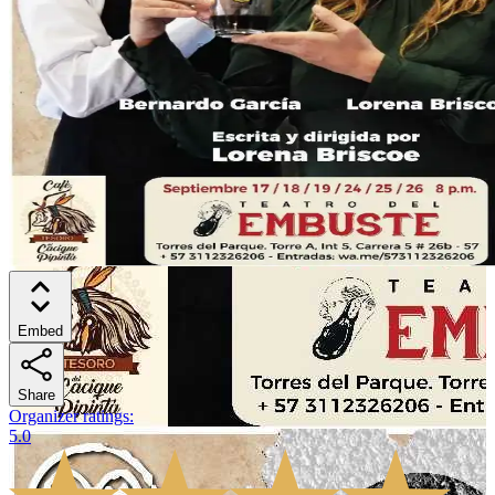
Embed
Share
Organizer ratings
:
5.0