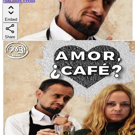
Find more events
Embed
Share