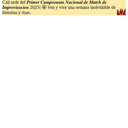
Cali sede del 𝑷𝒓𝒊𝒎𝒆𝒓 𝑪𝒂𝒎𝒑𝒆𝒐𝒏𝒂𝒕𝒐 𝑵𝒂𝒄𝒊𝒐𝒏𝒂𝒍 𝒅𝒆 𝑴𝒂𝒕𝒄𝒉 𝒅𝒆
𝑰𝒎𝒑𝒓𝒐𝒗𝒊𝒔𝒂𝒄𝒊𝒐𝒏 2025! 🤩 Ven y vive una semana inolvidable de
historias y risas.