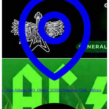
C. Juan Aldama 3301, Obrera, 31350 Chihuahua, Chih., México