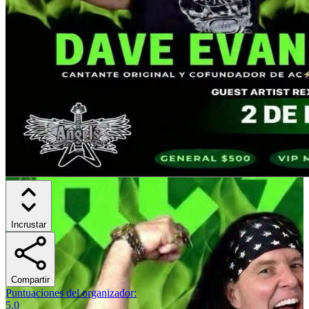
Incrustar
Compartir
Puntuaciones del organizador
:
5.0