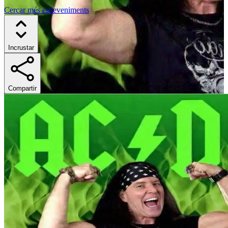
Cercar més esdeveniments
Incrustar
Compartir