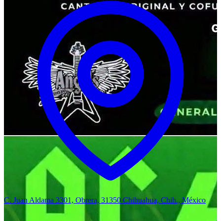
C. Juan Aldama 3301, Obrera, 31350 Chihuahua, Chih., México