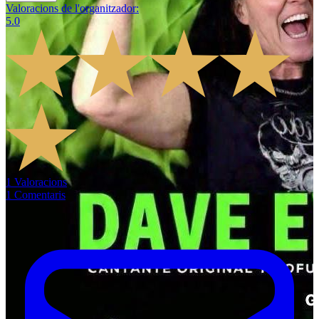
Valoracions de l'organitzador
:
5.0
1
Valoracions
1
Comentaris