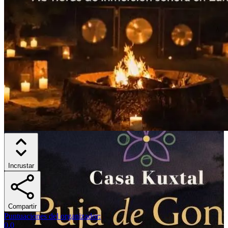
Incrustar
Compartir
Puntuaciones del organizador
:
0.0