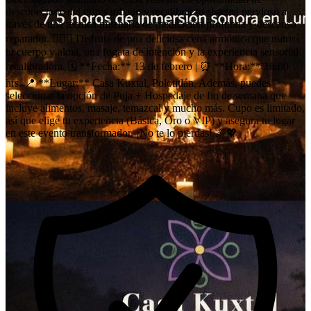
desconectarte del estrés urbano y recalibrar tu sistema nervioso a
través de una técnica milenaria de meditación profunda y descanso
reparador. 🧘‍♀️✨ Disfruta de una deliciosa cena armónica que nutrirá
tu cuerpo y alma, una fogata de intención y la experiencia sensorial
recalibradora. 🗓️ **Fecha:** 13 de febrero | ⏰ **Hora:** 18:00
hrs. 📍 **Lugar:** Casa Kuxtal, Polotitlán. Además, puedes
seleccionar la opción de Puja + Hospedaje de fin de semana que
incluye alimentos, masaje, temazcal y mucho más. Cupo es limitado,
así que elige tu experiencia (Básica, Oro o VIP) y asegura tu lugar
en este evento transformador. ¡No te lo pierdas! 🌌💖