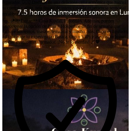
reparador. 🧘‍♀️✨ Disfruta de una deliciosa cena armónica que nutrirá
tu cuerpo y alma, una fogata de intención y la experiencia sensorial
recalibradora. 🗓️ **Fecha:** 13 de febrero | ⏰ **Hora:** 18:00
hrs. 📍 **Lugar:** Casa Kuxtal, Polotitlán. Además, puedes
seleccionar la opción de Puja + Hospedaje de fin de semana que
incluye alimentos, masaje, temazcal y mucho más. Cupo es limitado,
así que elige tu experiencia (Básica, Oro o VIP) y asegura tu lugar
en este evento transformador. ¡No te lo pierdas! 🌌💖