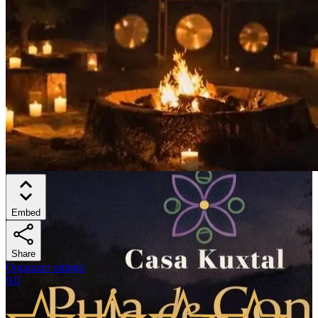
Embed
Share
Organizer ratings
:
0.0