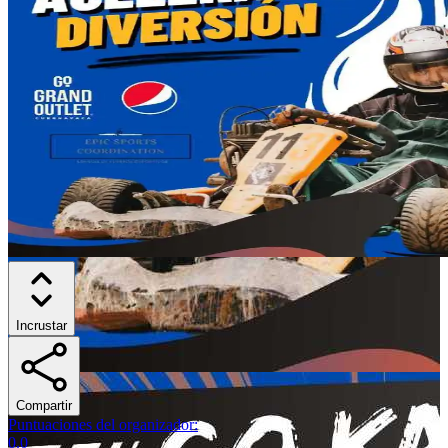
Incrustar
Compartir
Puntuaciones del organizador
:
0.0