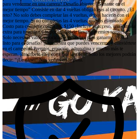
para vencerme en una carrera? Desafío abierto: "Gáname en el
mejor tiempo" Consiste en dar 4 vueltas obligatorias al circuito. ¿El
reto? No solo debes completar las 4 vueltas, debes hacerlo con el
mejor tiempo. Si no completas las 4 vueltas, quedas eliminado.
Costo para competir contra mí: $150 ¡Incluye tu acceso, una entrada
extra para tu amigo y la posibilidad de llevarte premios sorpresa!
Solo necesitas valor, velocidad y estrategia para ganarme. ¿Estás
listo para el desafío? ¡Demuestra que puedes vencerme y conviértete
en el campeón! Premios, emoción, adrenalina y mucho más te
esperan. ¡Inscríbete ya y corre por la gloria! Solo los mejores podrán
decir: “¡Le gané!” Nos vemos en la pista.