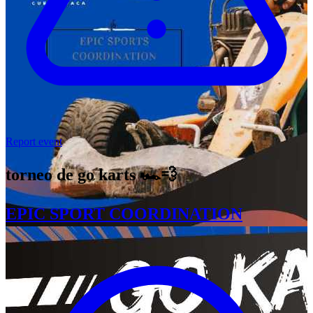
Report event
torneo de go karts 🏎️💨
EPIC SPORT COORDINATION