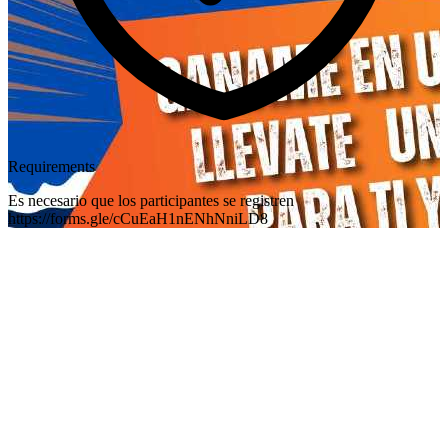
Requirements
Es necesario que los participantes se registren
https://forms.gle/cCuEaH1nENhNniLD8