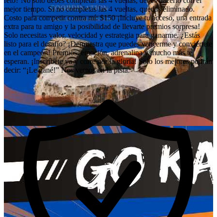
reto? No solo debes completar las 4 vueltas, debes hacerlo con el
mejor tiempo. Si no completas las 4 vueltas, quedas eliminado.
Costo para competir contra mí: $150 ¡Incluye tu acceso, una entrada
extra para tu amigo y la posibilidad de llevarte premios sorpresa!
Solo necesitas valor, velocidad y estrategia para ganarme. ¿Estás
listo para el desafío? ¡Demuestra que puedes vencerme y conviértete
en el campeón! Premios, emoción, adrenalina y mucho más te
esperan. ¡Inscríbete ya y corre por la gloria! Solo los mejores podrán
decir: “¡Le gané!” Nos vemos en la pista.