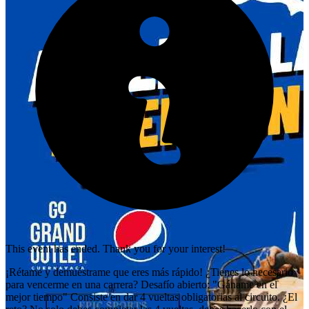
This event has ended. Thank you for your interest!
¡Rétame y demuéstrame que eres más rápido! ¿Tienes lo necesario
para vencerme en una carrera? Desafío abierto: "Gáname en el
mejor tiempo" Consiste en dar 4 vueltas obligatorias al circuito. ¿El