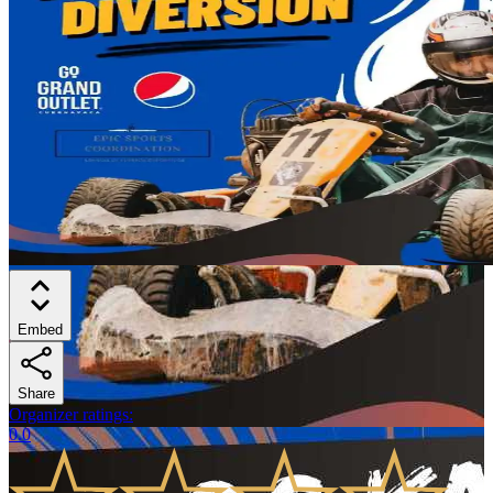
Embed
Share
Organizer ratings
:
0.0