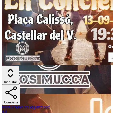
Incrustar
Compartir
Puntuaciones del organizador
:
0.0