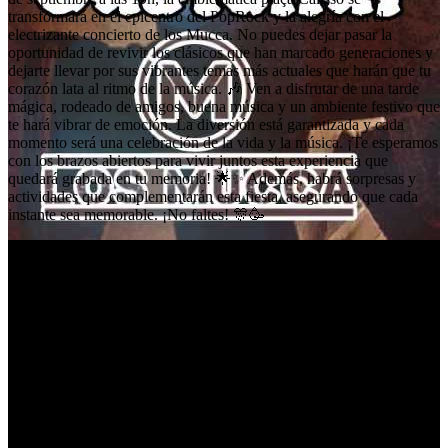
transformará en el epicentro del PopRock y la alegría con el
electrizante concierto de los Mucca. No puedes dejar pasar la
oportunidad de revivir los clásicos que han marcado generaciones y
dejarte llevar por sus vibrantes temas más actuales que harán que tu
corazón lata al ritmo de la música. 🎶 Ven a disfrutar de una tarde
mágica, rodeado de amigos, buena música y un ambiente festivo que
te hará vibrar de emoción. La diversión está garantizada y cada
momento será una celebración de la vida y la música. ¡Te esperamos
con los brazos abiertos para vivir juntos esta experiencia que
quedará grabada en tu memoria! 🌟✨ Además, habrá sorpresas y
actividades que complementarán esta fiesta, asegurando que cada
instante sea memorable. ¡No faltes! 🎊🥳