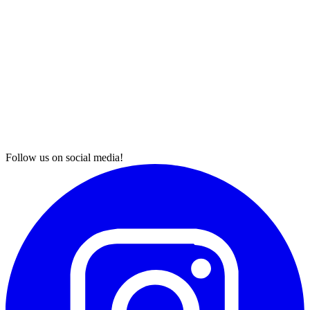
Follow us on social media!