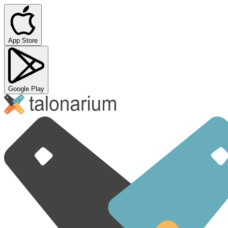
App Store
Google Play