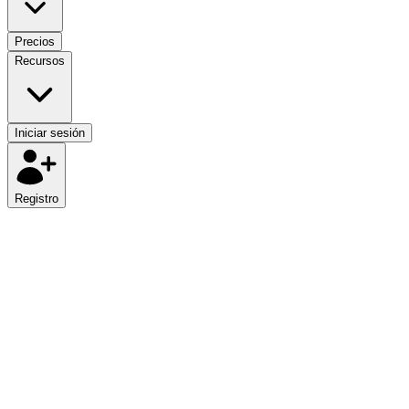
Precios
Recursos
Iniciar sesión
Registro
as
Tipo de venta