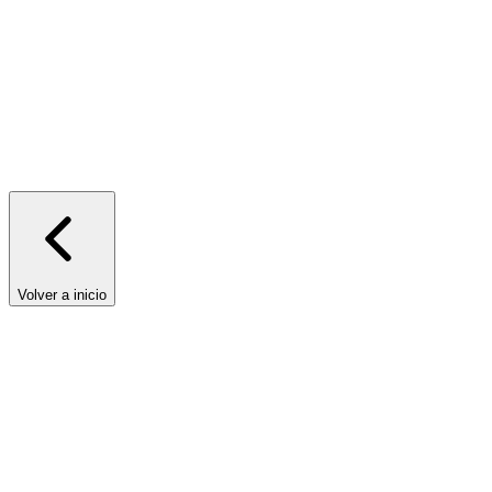
vender entradas en persona de una manera tradicional y tangible
entradas físicas
Volver a inicio