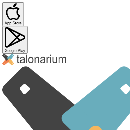
App Store
Google Play