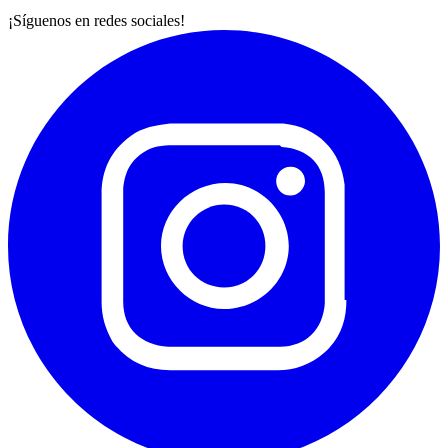
¡Síguenos en redes sociales!