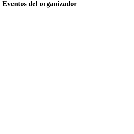
Eventos del organizador
Comedia y karaoke
gustavo
calle 6ta CRA 7ma Belén