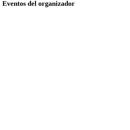
Eventos del organizador
Alfanu - Evento de Moda
Alfanu Evento
Buenos Aires
,
AR