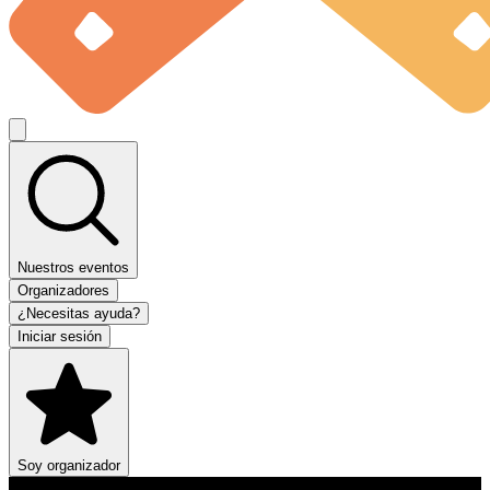
Nuestros eventos
Organizadores
¿Necesitas ayuda?
Iniciar sesión
Soy organizador