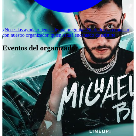
¿Necesitas ayuda o tienes alguna pregunta? No dudes en
contactar
con nuestro organizador
, quien estará encantado de asistirte.
Eventos del organizador
MICHAELBM
BONANZA EXPERIENCE