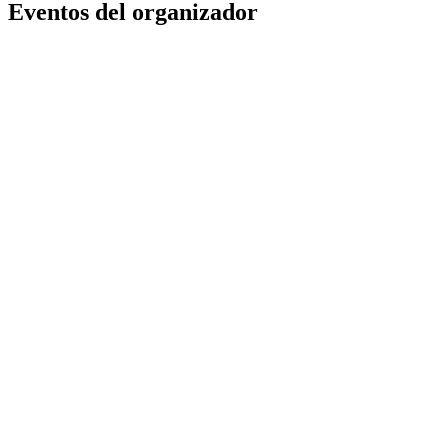
Eventos del organizador
HALLOWEEN BOSQUE DE TERROR
HALLOWEEN BOSQUE DE TERROR
Naucalpan de Juárez
,
MX