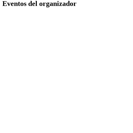
Eventos del organizador
Lobola Celebration
Jeffrey
Thohoyandou
,
ZA