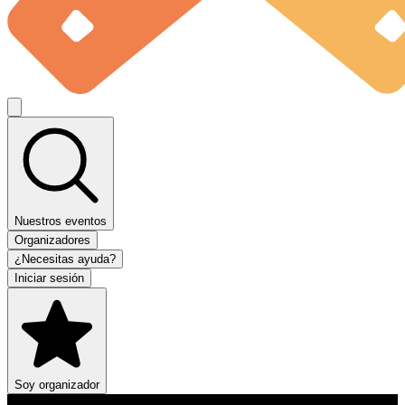
Nuestros eventos
Organizadores
¿Necesitas ayuda?
Iniciar sesión
Soy organizador