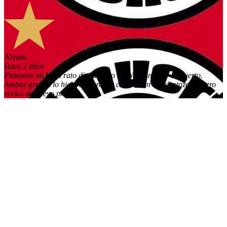
Alvaro
hace 2 años
Pasamos un buen rato disfrutando de Weirdsnack y Elmuerto.
Ambos grupos lo hicieron genial y crearon un ambientazo. Espero
verlos de nuevo pronto!