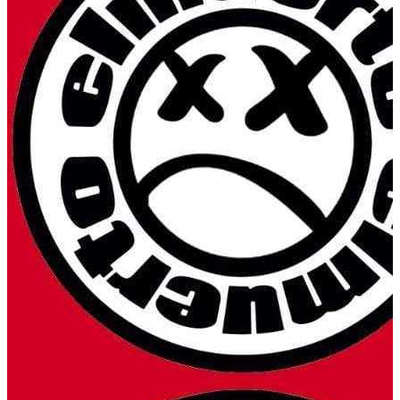
Armilla
,
ES
Enamorados del Ruido
elmuerto