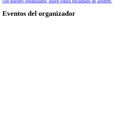
con nuestro organizador
, quien estará encantado de asistirte.
Eventos del organizador
MI TIERRA
Oscar Velázquez